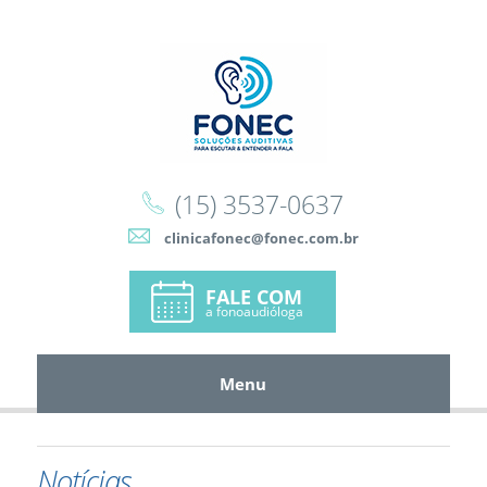
(15) 3537-0637
clinicafonec@fonec.com.br
FALE COM
a fonoaudióloga
Menu
Home
A Clínica
Serviços
Produtos e Soluções
Convênios
Notícias
Conselhos e Dicas
Galeria
Notícias
Multimídia
Contato