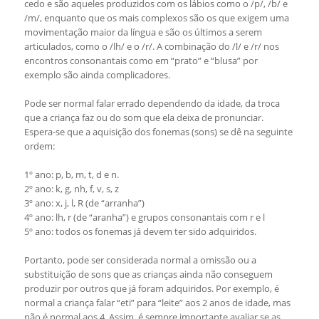
cedo e são aqueles produzidos com os lábios como o /p/, /b/ e
/m/, enquanto que os mais complexos são os que exigem uma
movimentação maior da língua e são os últimos a serem
articulados, como o /lh/ e o /r/. A combinação do /l/ e /r/ nos
encontros consonantais como em “prato” e “blusa” por
exemplo são ainda complicadores.
Pode ser normal falar errado dependendo da idade, da troca
que a criança faz ou do som que ela deixa de pronunciar.
Espera-se que a aquisição dos fonemas (sons) se dê na seguinte
ordem:
1º ano: p, b, m, t, d e n.
2º ano: k, g, nh, f, v, s, z
3º ano: x, j, l, R (de “arranha”)
4º ano: lh, r (de “aranha”) e grupos consonantais com r e l
5º ano: todos os fonemas já devem ter sido adquiridos.
Portanto, pode ser considerada normal a omissão ou a
substituição de sons que as crianças ainda não conseguem
produzir por outros que já foram adquiridos. Por exemplo, é
normal a criança falar “eti” para “leite” aos 2 anos de idade, mas
não é normal aos 4. Assim, é sempre importante avaliar se as