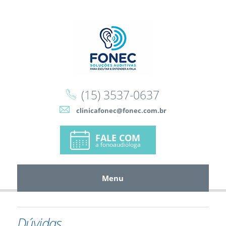
(15) 3537-0637
clinicafonec@fonec.com.br
FALE COM
a fonoaudióloga
Menu
Home
A Clínica
Serviços
Produtos e Soluções
Convênios
Notícias
Conselhos e Dicas
Galeria
Dúvidas
Multimídia
Contato