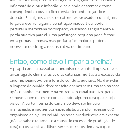
auditivo e transportar microorganismos, gerando o processo
inflamatório e/ou a infecção. A pele pode descamar e como
consequência o ouvido fica constantemente coçando e
doendo. Em alguns casos, os cotonetes, se usados com alguma
força ou ocorrer alguma penetração inadvertida, podem
perfurar a membrana do tímpano, causando sangramento e
perda auditiva parcial. Uma perfuração pequena pode fechar
em algumas semanas, mas perfurações maiores podem
necessitar de cirurgia reconstrutiva do tímpano.
Então, como devo limpar a orelha?
A própria orelha possui um mecanismo de auto-limpeza que se
encarrega de eliminar as células cutâneas mortas e o excesso de
cerume, jogando-o para fora do conduto auditivo. No dia-a-dia,
a limpeza do ouvido deve ser feita apenas com uma toalha seca
após o banho e somente na entrada do canal auditivo, para
remover, bem de leve e com cuidado, alguma cera que esteja
visível. A parte interna do canal não deve ser limpa e
manuseada, a não ser por especialista, quando necessário. O
organismo de alguns indivíduos pode produzir cera em excesso
(não se sabe exatamente a causa do excesso de produção de
cera) ou os canais auditivos serem estreitos demais, o que